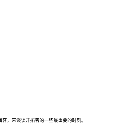
d Talks播客，来谈谈开拓者的一些最重要的时刻。