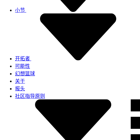
小节
开拓者
可能性
幻想篮球
关于
报头
社区指导原则