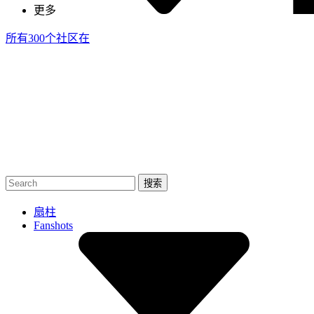
更多
所有300个社区
在
扇柱
Fanshots