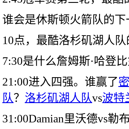
谁会是休斯顿火箭队的下
10点，最酷洛杉矶湖人
7:30是什么
詹姆斯·哈登
比
21:00进入四强。谁赢了
队
？
洛杉矶湖人队
vs
波特
31:00
Damian里沃德
vs
勒