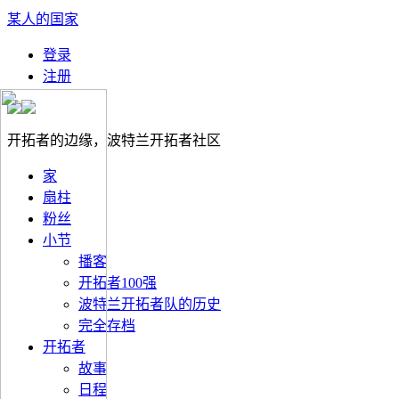
某人的国家
登录
注册
开拓者的边缘，波特兰开拓者社区
家
扇柱
粉丝
小节
播客
开拓者100强
波特兰开拓者队的历史
完全存档
开拓者
故事
日程