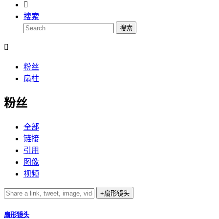

搜索
搜索

粉丝
扇柱
粉丝
全部
链接
引用
图像
视频
扇形镜头