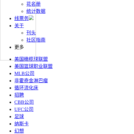
花名册
统计数据
线票务
关于
刊头
社区指南
更多
美国橄榄球联盟
美国篮球职业联盟
MLB公司
非霍奇金淋巴瘤
循环流化床
招聘
CBB公司
UFC公司
足球
纳斯卡
幻想