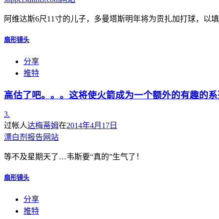
阿维达斯6尺11寸的儿子，多曼塔斯明年将为贡扎加打球，以填
扇形镜头
分享
推特
高估了吧。。。这将使火箭成为一个额外的有趣的系
3.
过帐人
达梅蒂姆
在
2014年4月17日
漂白剂报告网站
等不及星期天了…韦斯要“真的”生气了！
扇形镜头
分享
推特