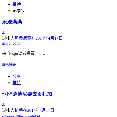
推特
记录
1.
乐观满满
2.
过帐人
坦桑尼亚
在
2014年4月17日
imgur.com
来自espn读者投票。。。
扇形镜头
分享
推特
“小”萨博尼要去贡扎加
2.
过帐人
扒手
在
2014年4月17日
slipperstillfits.com网站