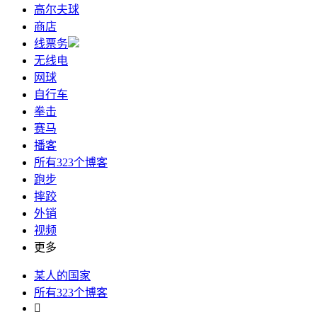
高尔夫球
商店
线票务
无线电
网球
自行车
拳击
赛马
播客
所有323个博客
跑步
摔跤
外销
视频
更多
某人的国家
所有323个博客
