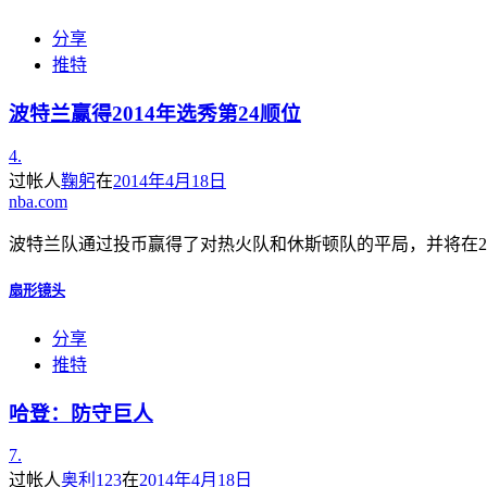
分享
推特
波特兰赢得2014年选秀第24顺位
4.
过帐人
鞠躬
在
2014年4月18日
nba.com
波特兰队通过投币赢得了对热火队和休斯顿队的平局，并将在20
扇形镜头
分享
推特
哈登：防守巨人
7.
过帐人
奥利123
在
2014年4月18日