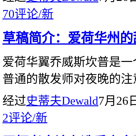
70
评论
/
新
草稿简介：爱荷华州的
爱荷华翼乔威斯坎普是一
普通的散发师对夜晚的注
经过
史蒂夫Dewald
7月26
2
评论
/
新