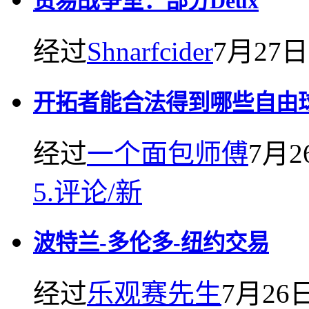
贸易战争室：部分Deux
经过
Shnarfcider
7月27日
开拓者能合法得到哪些自由
经过
一个面包师傅
7月2
5.
评论
/
新
波特兰-多伦多-纽约交易
经过
乐观赛先生
7月26