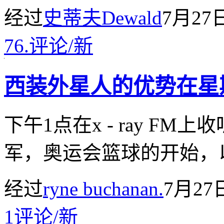
经过
史蒂夫Dewald
7月27
76.
评论
/
新
西装外星人的优势在星
下午1点在x - ray F
军，奥运会篮球的开始，
经过
ryne buchanan.
7月27
1
评论
/
新