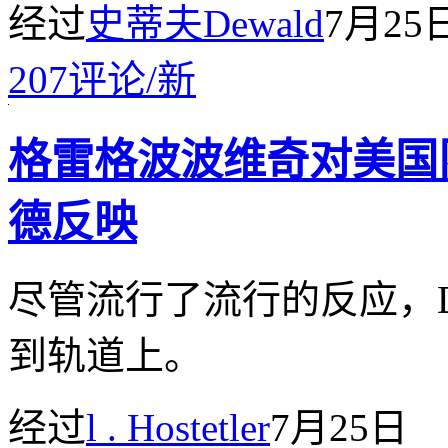
经过
史蒂夫Dewald
7月25
207
评论
/
新
格雷格波波维奇对美国
德反映
尽管流行了流行的反应，Dam
到轨道上。
经过
l . Hostetler
7月25日