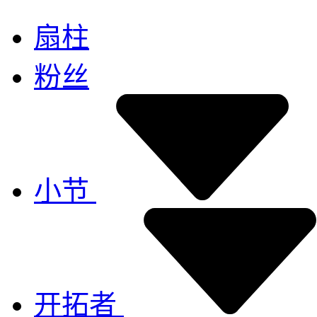
扇柱
粉丝
小节
开拓者