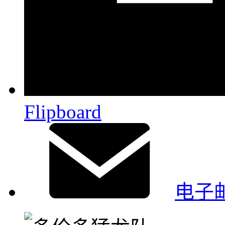
Flipboard
电子