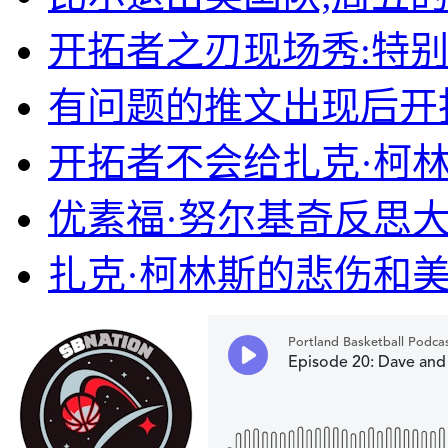
开拓者之刃现场秀:特
有问题的推文出现后开
开拓者不会给扎克·柯
优素福·努尔基奇反思
扎克·柯林斯的悲伤和