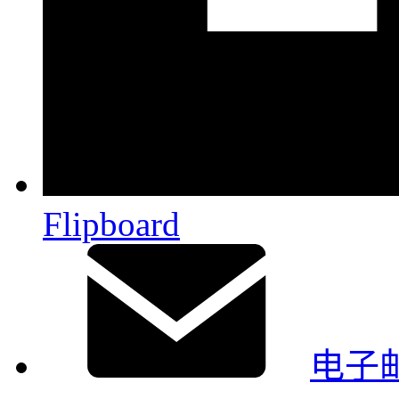
Flipboard
电子