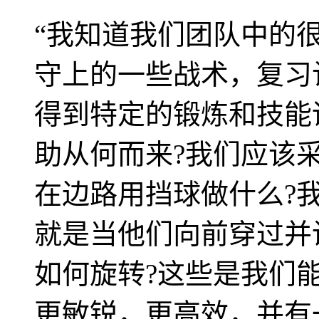
“我知道我们团队中的
守上的一些战术，复习
得到特定的锻炼和技能
助从何而来?我们应该
在边路用挡球做什么?
就是当他们向前穿过并
如何旋转?这些是我们
更敏锐，更高效，并有