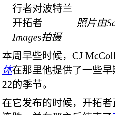
照片由Sam
Images拍摄
本周早些时候，CJ McCo
体
在那里他提供了一些早
22的季节。
在它发布的时候，开拓者