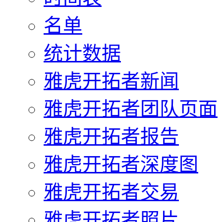
名单
统计数据
雅虎开拓者新闻
雅虎开拓者团队页面
雅虎开拓者报告
雅虎开拓者深度图
雅虎开拓者交易
雅虎开拓者照片