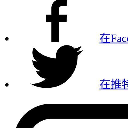
在Fa
在推