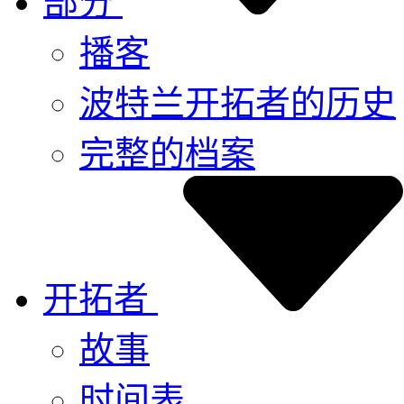
部分
播客
波特兰开拓者的历史
完整的档案
开拓者
故事
时间表