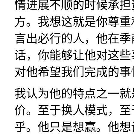
情进展不顺的时候承担
方。我想这就是你尊重
言出必行的人，他在季
话，你能够让他对这些
对他希望我们完成的事
我认为他的特点之一就
价。至于换人模式，至
乎。他只是想赢。他想