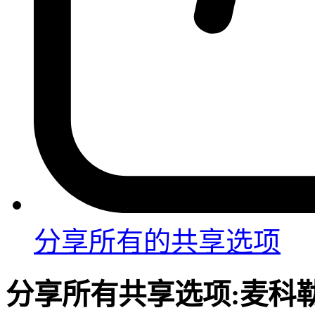
分享
所有的共享选项
分享
所有共享选项:
麦科