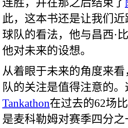
连胜，并在那之后结束了
此，这本书还是让我们近
球队的看法，他与昌西·
他对未来的设想。
从着眼于未来的角度来看
队的关注是值得注意的。
Tankathon
在过去的62场
是麦科勒姆对赛季四分之