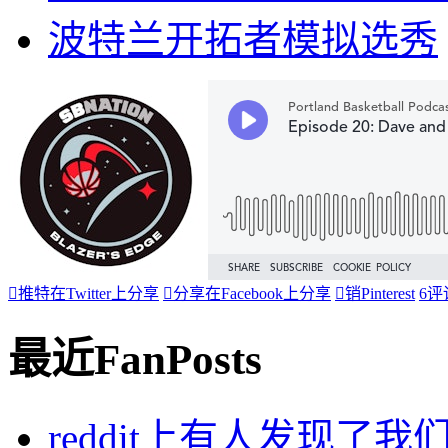
波特兰开拓者模拟选秀

推特
在Twitter上分享

分享
在Facebook上分享

销
Pinterest
6
评
最近FanPosts
reddit上有人发现