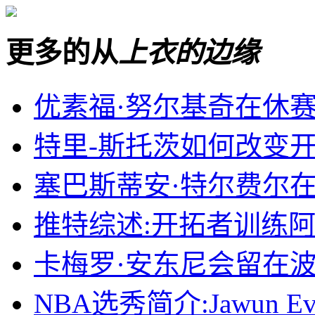
更多的从
上衣的边缘
优素福·努尔基奇在休赛
特里-斯托茨如何改变
塞巴斯蒂安·特尔费尔
推特综述:开拓者训练
卡梅罗·安东尼会留在波
NBA选秀简介:Jawun Ev