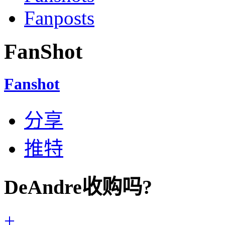
Fanposts
FanShot
Fanshot
分享
推特
DeAndre收购吗?
+