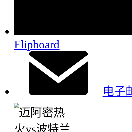
Flipboard
电子