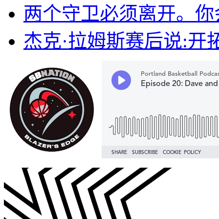
两个守卫必须离开。你
杰克·拉姆斯赛后说:开