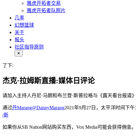
雅虎开拓者交易
雅虎开拓者队照片
几率
幻想篮球
关于
报头
社区指导原则
✕
了下:
杰克·拉姆斯直播:媒体日评论
请加入主持人丹尼·马朗和布兰登·斯普拉格与《露天看台报道
通过
丹Marang
@DannyMarang
2021年9月27日，太平洋时间下午3
/
新
如果你从SB Nation网站购买东西，Vox Media可能会获得佣