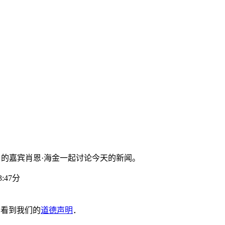
》的嘉宾肖恩·海金一起讨论今天的新闻。
:47分
金。看到我们的
道德声明
．