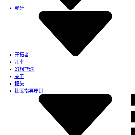
部分
开拓者
几率
幻想篮球
关于
报头
社区指导原则