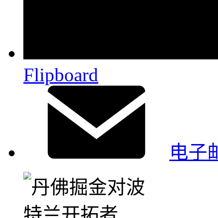
Flipboard
电子