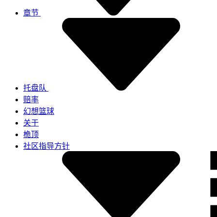
章节
托盘队
赔率
幻想篮球
关于
桅顶
社区指导方针