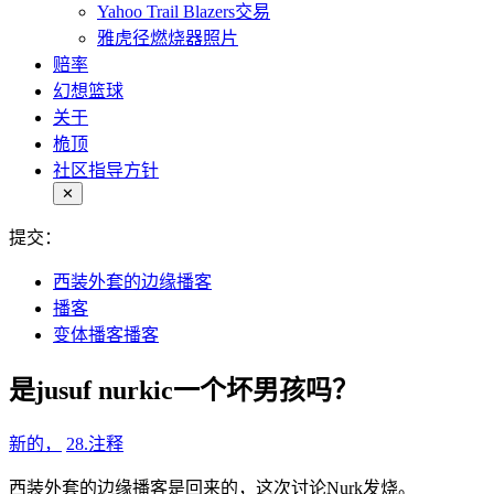
Yahoo Trail Blazers交易
雅虎径燃烧器照片
赔率
幻想篮球
关于
桅顶
社区指导方针
✕
提交：
西装外套的边缘播客
播客
变体播客播客
是jusuf nurkic一个坏男孩吗？
新的，
28.
注释
西装外套的边缘播客是回来的，这次讨论Nurk发烧。