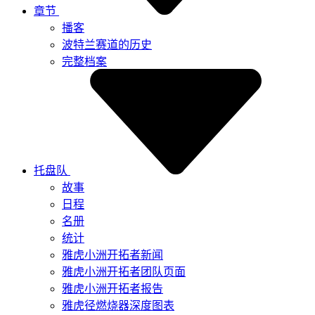
章节
播客
波特兰赛道的历史
完整档案
托盘队
故事
日程
名册
统计
雅虎小洲开拓者新闻
雅虎小洲开拓者团队页面
雅虎小洲开拓者报告
雅虎径燃烧器深度图表