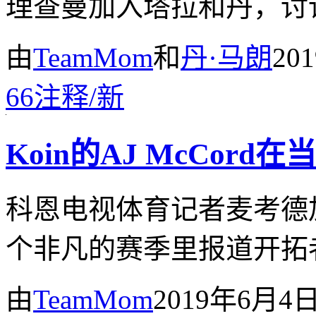
理查曼加入塔拉和丹，讨
由
TeamMom
和
丹·马朗
20
66
注释
/
新
Koin的AJ McCor
科恩电视体育记者麦考德
个非凡的赛季里报道开拓
由
TeamMom
2019年6月4