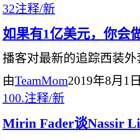
32
注释
/
新
如果有1亿美元，你会做
播客对最新的追踪西装外
由
TeamMom
2019年8月1
100.
注释
/
新
Mirin Fader谈Nassir L