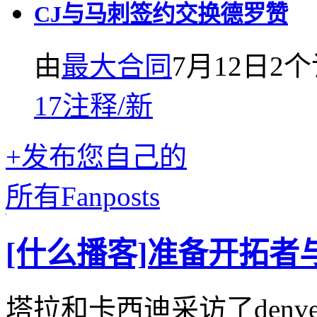
CJ与马刺签约交换德罗赞
由
最大合同
7月12日
2
17
注释
/
新
+发布您自己的
所有Fanposts
[什么播客]准备开拓者
塔拉和卡西迪采访了denver