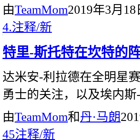
由
TeamMom
2019年3月1
4.
注释
/
新
特里-斯托特在坎特的
达米安-利拉德在全明星
勇士的关注，以及埃内斯
由
TeamMom
和
丹·马朗
20
45
注释
/
新