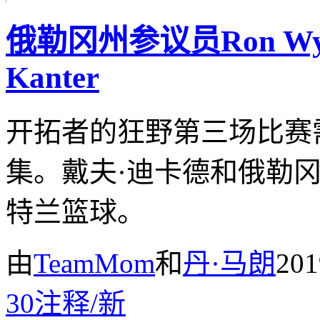
俄勒冈州参议员Ron W
Kanter
开拓者的狂野第三场比赛
集。戴夫·迪卡德和俄勒
特兰篮球。
由
TeamMom
和
丹·马朗
20
30
注释
/
新