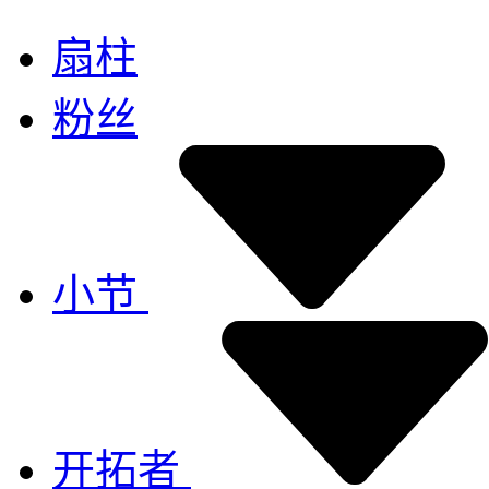
扇柱
粉丝
小节
开拓者