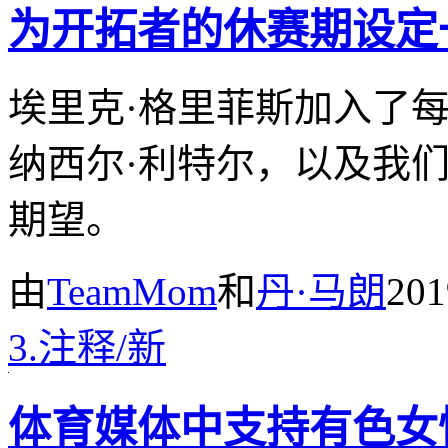
为开拓者的休赛期设定
埃里克·格里菲斯加入了
纳西尔·利特尔，以及我
期望。
由
TeamMom
和
丹·马朗
20
3.
注释
/
新
体育媒体中支持有色女