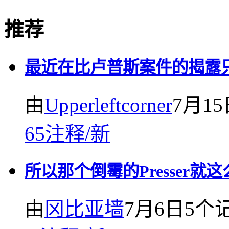
推荐
最近在比卢普斯案件的揭露
由
Upperleftcorner
7月15
65
注释
/
新
所以那个倒霉的Presser就这
由
冈比亚墙
7月6日
5个