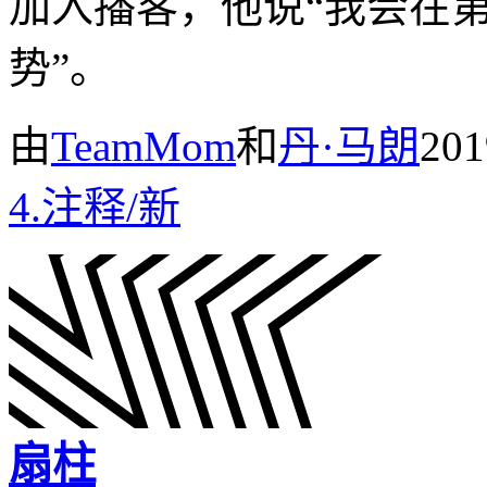
加入播客，他说“我会在
势”。
由
TeamMom
和
丹·马朗
20
4.
注释
/
新
扇柱