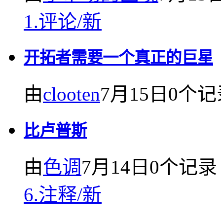
1.
评论
/
新
开拓者需要一个真正的巨星
由
clooten
7月15日
0个记
比卢普斯
由
色调
7月14日
0个记录
6.
注释
/
新