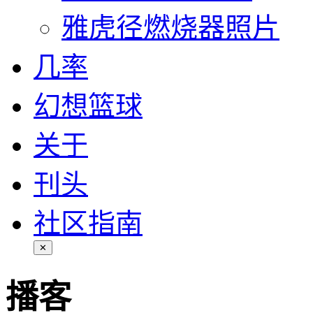
雅虎径燃烧器照片
几率
幻想篮球
关于
刊头
社区指南
✕
播客