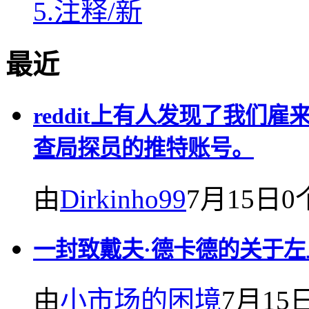
5.
注释
/
新
最近
reddit上有人发现了我
查局探员的推特账号。
由
Dirkinho99
7月15日
0
一封致戴夫·德卡德的关于
由
小市场的困境
7月15