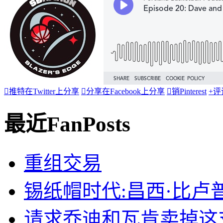

推特
在Twitter上分享

分享
在Facebook上分享

销
Pinterest
+
评
最近FanPosts
重组交易
锡纸帽时代:昌西·比卢
请求乔迪和瓦肯卖掉这