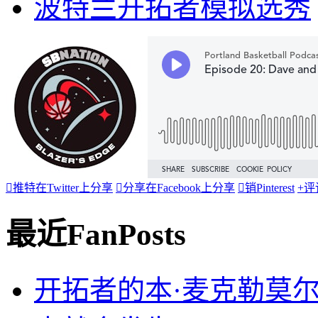
波特兰开拓者模拟选秀

推特
在Twitter上分享

分享
在Facebook上分享

销
Pinterest
+
评
最近FanPosts
开拓者的本·麦克勒莫