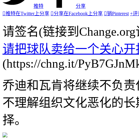
推特
分享

推特
在Twitter上分享

分享
在Facebook上分享

销
Pinterest
+
评
请签名(链接到Change.or
请把球队卖给一个关心开
(https://chng.it/PyB7GJnM
乔迪和瓦肯将继续不负责
不理解组织文化恶化的长
择。