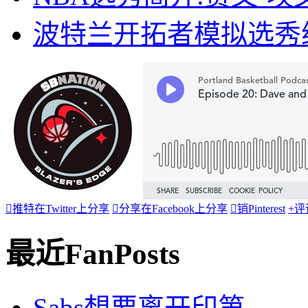
波特兰开拓者模拟选秀

推特
在Twitter上分享

分享
在Facebook上分享

销
Pinterest
+
评
最近FanPosts
Sabs想要离开印第