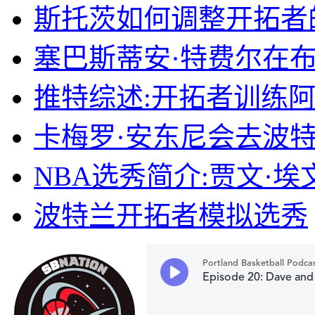
斯托茨如何调整开拓者
塞巴斯蒂安·特费尔在
推特综述:开拓者训练
卡梅罗·安东尼会去波特
NBA选秀简介:贾文·埃
波特兰开拓者模拟选秀