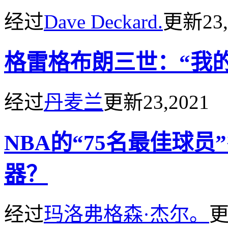
经过
Dave Deckard.
更新
23
格雷格布朗三世：“我
经过
丹麦兰
更新
23,2021
NBA的“75名最佳球
器？
经过
玛洛弗格森·杰尔。